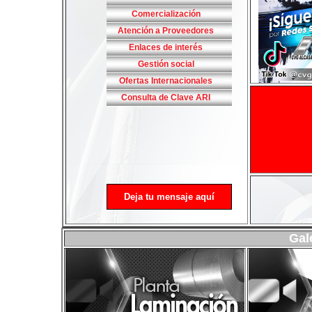
Comercialización
Atención a Proveedores
Enlaces de interés
Gestión social
Ofertas Internacionales
Consulta de Clave ARI
Deja tu mensaje aquí
Gal